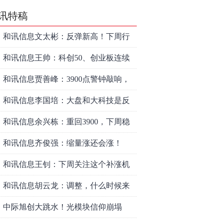
讯特稿
和讯信息文太彬：反弹新高！下周行
情怎么走？
和讯信息王帅：科创50、创业板连续
反弹之后，重要防守线已出现
和讯信息贾善峰：3900点警钟敲响，
主力正在暗中布局！
和讯信息李国培：大盘和大科技是反
转？还是反弹？
和讯信息余兴栋：重回3900，下周稳
了吗？
和讯信息齐俊强：缩量涨还会涨！
和讯信息王钊：下周关注这个补涨机
会
和讯信息胡云龙：调整，什么时候来
中际旭创大跳水！光模块信仰崩塌