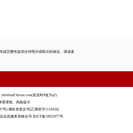
性或完整性提供任何明示或暗示的保证。请读者
staff.hexun.com(发送时#改为@)
择需谨慎。
风险提示
7号]
测绘资质证书[乙测资字1110434]
品信息服务资格证书
京ICP备10021077号