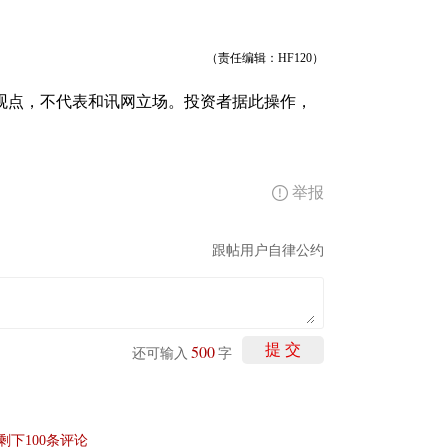
（责任编辑：HF120）
观点，不代表和讯网立场。投资者据此操作，
举报
跟帖用户自律公约
500
提 交
还可输入
字
剩下
100
条评论