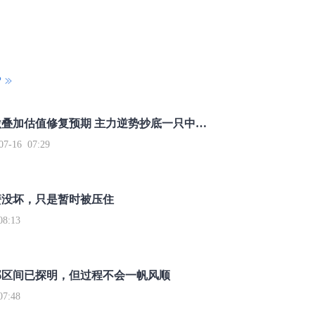
P
重磅利好刺激叠加估值修复预期 主力逆势抄底一只中药龙头股
16 07:29
簧没坏，只是暂时被压住
8:13
部区间已探明，但过程不会一帆风顺
7:48