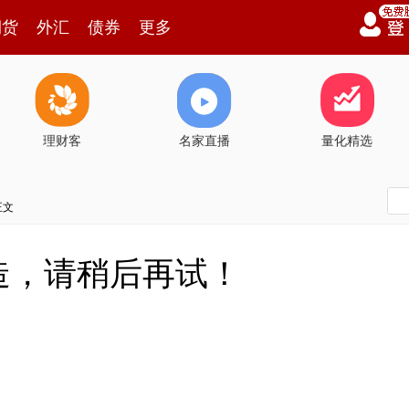
期货
外汇
债券
更多
理财客
名家直播
量化精选
正文
造，请稍后再试！