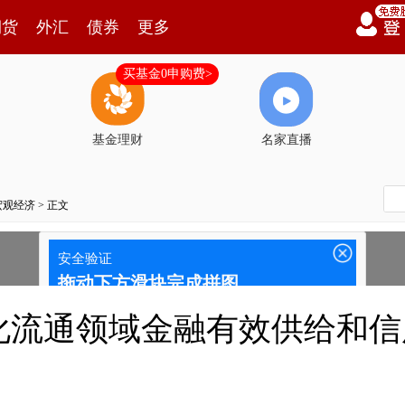
期货
外汇
债券
更多
买基金0申购费>
基金理财
名家直播
宏观经济
> 正文
化流通领域金融有效供给和信