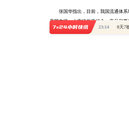
张国华指出，目前，我国流通体系
是国内统一大市场尚不健全，商品和要
23:14
建设相对滞后；二是传统商贸亟待转型
动能还需加快培育；三是交通物流基础
衡，应急物流、冷链物流等还有薄弱环
决，信用信息应用水平有待提升。
张国华表示，现代流通体系建设是
战略任务。一方面，构建新发展格局要
代流通体系建设，能够提升资源要素流
生产和消费联系起来，实现经济循环流
发展要求现代流通体系先行引领。通过
配需求，同时提升需求反作用于供给的