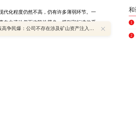
和
现代化程度仍然不高，仍有许多薄弱环节。一
素自由流动仍面临隐性壁垒，规则和标准体系
1
8天7板高争民爆：公司不存在涉及矿山资产注入和重大资产重组的具体计划
，
农产品
(
000061
)流通有待升级，外贸发展新
2
设施还不完善、网络互联互通不够、分布不均
3
节；四是流通领域融资难融资贵问题尚待解
4
5
构建新发展格局，推动经济高质量发展赋予的
6
求强化现代流通体系的支撑作用。通过加快现
7
转效率，更大范围、更具规模、更有组织的把
转和产业的关联畅通。另一方面，经济高质量
8
加快现代流通体系建设，能够促进供给高效适
9
能力，推动供需实现更高水平的动态平衡，更