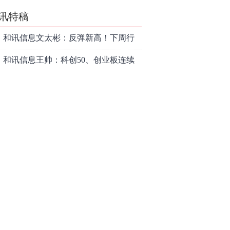
讯特稿
和讯信息文太彬：反弹新高！下周行
情怎么走？
和讯信息王帅：科创50、创业板连续
反弹之后，重要防守线已出现
和讯信息贾善峰：3900点警钟敲响，
主力正在暗中布局！
和讯信息李国培：大盘和大科技是反
转？还是反弹？
和讯信息余兴栋：重回3900，下周稳
了吗？
和讯信息齐俊强：缩量涨还会涨！
和讯信息王钊：下周关注这个补涨机
会
和讯信息胡云龙：调整，什么时候来
中际旭创大跳水！光模块信仰崩塌