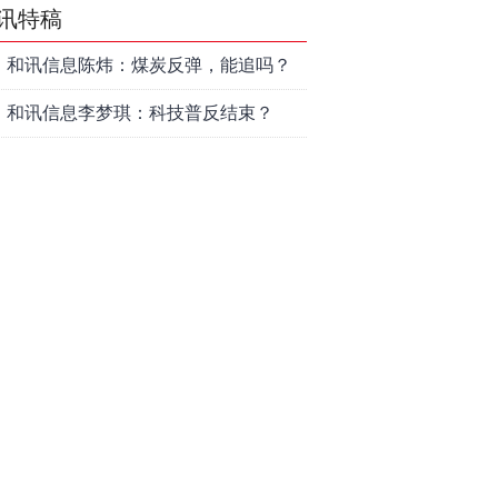
讯特稿
和讯信息陈炜：煤炭反弹，能追吗？
八月主线看哪？
和讯信息李梦琪：科技普反结束？
和讯信息吕妮蔓：风格开始切换了，
周五干万注意
和讯信息杨玉杰：指数红了，但这个
信号警惕！
和讯信息文太彬：科技连涨3天，明天
会迎来分化？
和讯信息杨德勇：反弹熄火？
和讯信息王海洋：大盘低开高走，反
弹结束了吗？
和讯信息胡云龙：这个位置最重要的
是什么？
和讯信息郭旭光：连涨三天何去何
从？主力思维轻松应对
和讯信息陈晓俊：接下来行情怎么