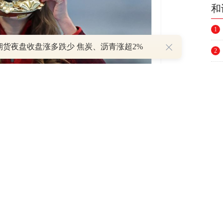
和
1
期货夜盘收盘涨多跌少 焦炭、沥青涨超2%
2
3
4
5
6
大
选手伊莎贝尔·韦德曼手举金色版“冰墩墩”。
7
8
冰墩墩(Bing Dwen Dwen)——2022年
9
粉丝们的最爱。
10