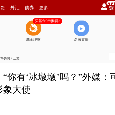
期货
外汇
债券
更多
买基金0申购费>
基金理财
名家直播
时事要闻
> 正文
“你有‘冰墩墩’吗？”外媒
形象大使