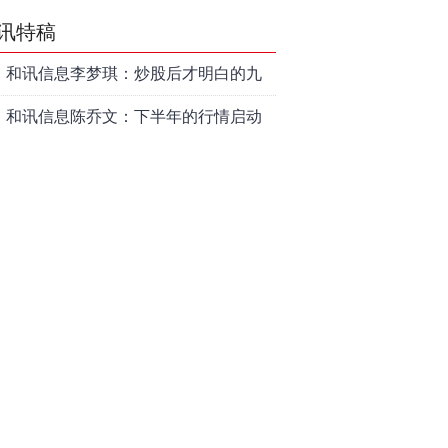
讯特稿
和讯信息李梦琪：炒股后才明白的九
个人生道理
和讯信息陈乔文：下半年的行情启动
了
和讯信息张平：A股4连阳后，踏空怎
么办？结构性回补！
和讯信息高璐明：深夜利好！不加息
了？周一还能涨吗？
和讯信息房勇：数据利好，下周一应
对方案
和讯信息代国飞：看懂这3种十字星k
线形态
和讯信息吕妮蔓：下周开盘这三个方
向，还有仓位的朋友一定要拿稳了
炒股终极奥义：禁止跟任何股票“谈恋
爱”
茅台提价后20天：资本市场抢跑，磨