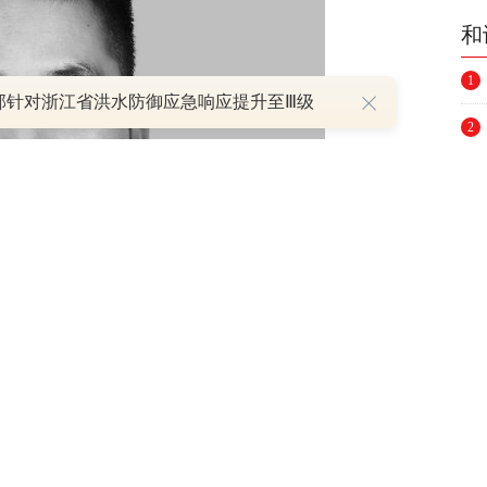
和
1
部针对浙江省洪水防御应急响应提升至Ⅲ级
2
3
4
5
6
7
8
9