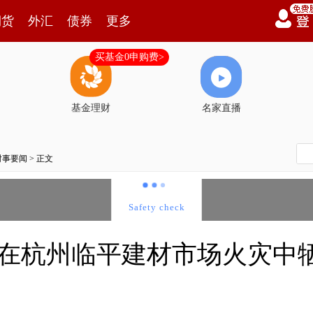
期货
外汇
债券
更多
买基金0申购费>
基金理财
名家直播
时事要闻
> 正文
员在杭州临平建材市场火灾中