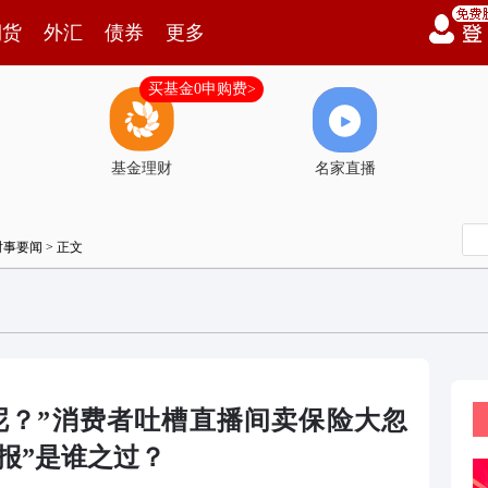
期货
外汇
债券
更多
买基金0申购费>
基金理财
名家直播
时事要闻
> 正文
呢？”消费者吐槽直播间卖保险大忽
报”是谁之过？