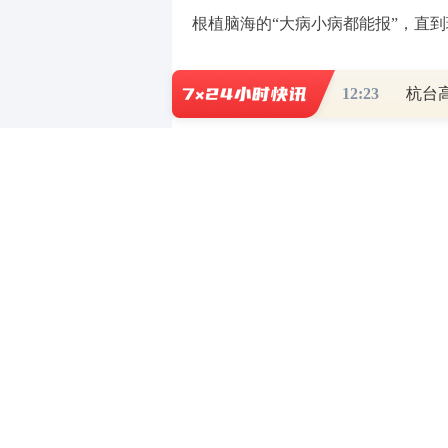
根植脑海的“大病小病都能报”，直
要想大病小病都能报：保费可能
12:23
杭台
“本产品重大疾病医疗报销无免
的医疗费用符合条款约定的条件，我
进行赔付。”近日提出理赔申请的小
虽然重大疾病全给报销，但是骨
给报，“这有什么用呢？”小刘在社
小刘购买的这款直播间保险是一
不过，《每日经济新闻》记者在观看