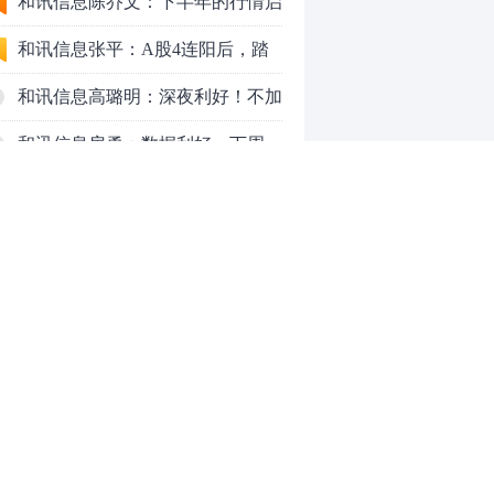
九个人生道理
和讯信息陈乔文：下半年的行情启
动了
和讯信息张平：A股4连阳后，踏
空怎么办？结构性回补！
和讯信息高璐明：深夜利好！不加
息了？周一还能涨吗？
和讯信息房勇：数据利好，下周一
应对方案
和讯信息代国飞：看懂这3种十字
星k线形态
和讯信息吕妮蔓：下周开盘这三个
方向，还有仓位的朋友一定要拿稳
炒股终极奥义：禁止跟任何股
了
票“谈恋爱”
茅台提价后20天：资本市场抢跑，
磨底属于现实
全球AI股集体重估，A股为何调整
0
更深，却率先反弹？