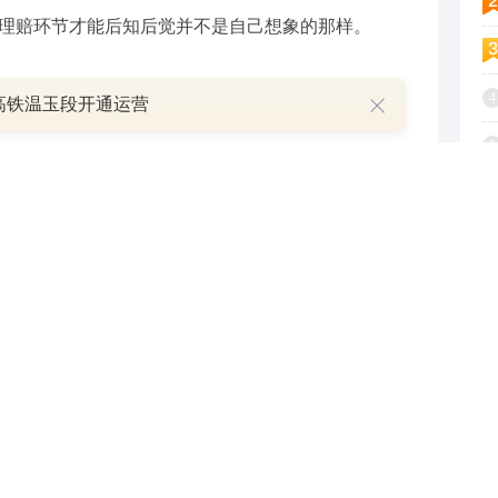
到理赔环节才能后知后觉并不是自己想象的那样。
要翻番
4
高铁温玉段开通运营
5
赔额。一般医疗报销有一万元免赔额。只要被保险人
6
们在扣除1万元免赔额后，将按照应赔付金额的100%
7
刘，得到了保险公司客服如此回应。
8
折手术后要医疗报销扣除后，超出1万以上的部分才
9
交平台上吐槽，感觉保险公司各种操作难以理解。
1
款百万医疗险，此类产品通常有1万免赔额的设计。
保险直播时注意到，在讲解时主动提到免赔额的情况