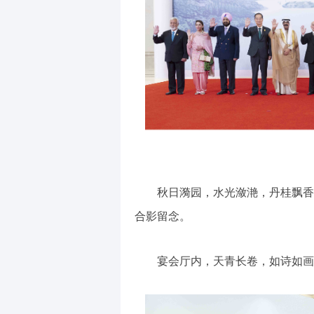
秋日漪园，水光潋滟，丹桂飘香
合影留念。
宴会厅内，天青长卷，如诗如画