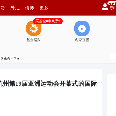
期货
外汇
债券
更多
买基金0申购费>
基金理财
名家直播
时政焦点
> 正文
杭州第19届亚洲运动会开幕式的国际