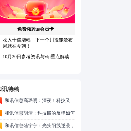
和讯特稿
和讯信息高璐明：深夜！科技又
跌！今天会跌吗？
和讯信息胡清：科技股的反弹如何
对待？
和讯信息蒲宇宁：光头阳线逆袭，