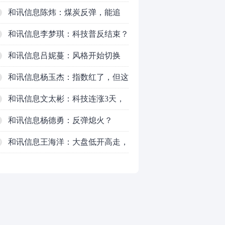
新主线已浮现？周五大盘怎么走？
和讯信息陈炜：煤炭反弹，能追
吗？八月主线看哪？
和讯信息李梦琪：科技普反结束？
和讯信息吕妮蔓：风格开始切换
了，周五干万注意
和讯信息杨玉杰：指数红了，但这
个信号警惕！
和讯信息文太彬：科技连涨3天，
明天会迎来分化？
和讯信息杨德勇：反弹熄火？
和讯信息王海洋：大盘低开高走，
0
反弹结束了吗？