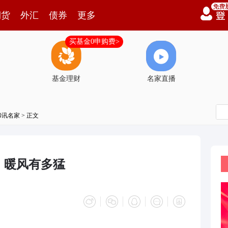
期货
外汇
债券
更多
买基金0申购费>
基金理财
名家直播
和讯名家
> 正文
！暖风有多猛