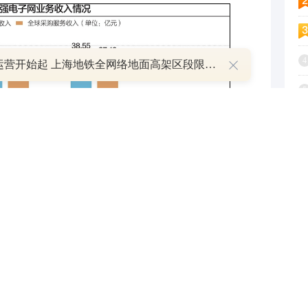
4
明日运营开始起 上海地铁全网络地面高架区段限速运行
5
6
7
8
9
1
圳华强
(
000062
)（SZ000062，股价10.56元，市值
上市的计划，其控股子公司深圳华强电子网集团股份有限
子网，本文为加强区别，以下简称华强电子网）2021