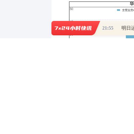
21:55
每经记者 吴泽鹏 每经编辑 文 多
百亿市值的电子元器件分销商
深
110.45亿元）一直有分拆子公司
公司（深交所网站显示公司简称为电