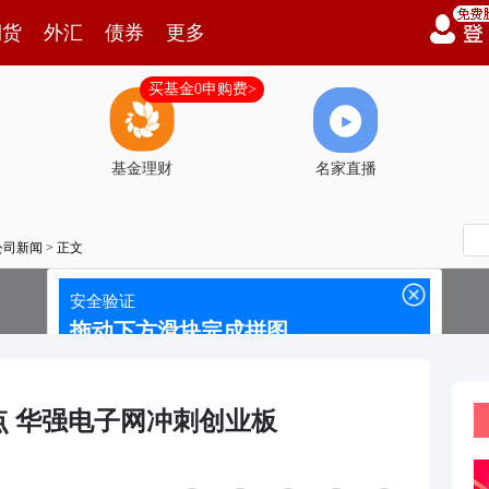
期货
外汇
债券
更多
买基金0申购费>
基金理财
名家直播
公司新闻
> 正文
点 华强电子网冲刺创业板