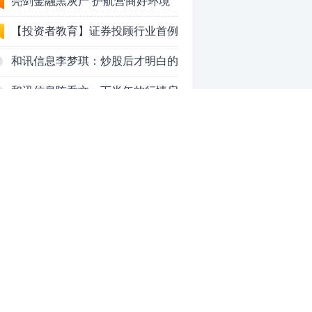
法代理维权敲诈勒索案件
亮剑金融黑灰产 护航营商好环境
——上海普陀严打“代理维权”敲诈
【投资者教育】证券投顾行业首例
犯罪、筑牢金融法治屏障
以敲诈勒索罪定罪的非法代理维权
和讯信息李梦琪：炒股后才明白的
案二审宣判，主犯获刑五年
九个人生道理
和讯信息陈乔文：下半年的行情启
动了
和讯信息张平：A股4连阳后，踏
空怎么办？结构性回补！
和讯信息高璐明：深夜利好！不加
息了？周一还能涨吗？
和讯信息房勇：数据利好，下周一
应对方案
和讯信息代国飞：看懂这3种十字
星k线形态
和讯信息吕妮蔓：下周开盘这三个
0
方向，还有仓位的朋友一定要拿稳
了