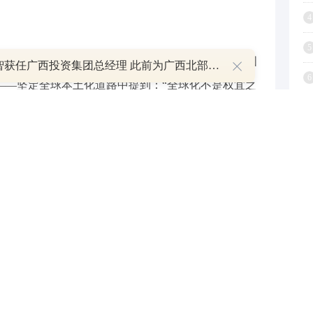
4
5
车行业百年大变局角度出发，贾可博士提出《中国
杨育智获任广西投资集团总经理 此前为广西北部湾银行行长
6
——坚定全球本土化道路中提到：“全球化不是权宜之
是走出去全面发展的。而要做到全球均衡发展必须坚
7
地做海外贸易，因为出口不等于出海，而是需要生产
8
本地化、管理体制本地化，乃至研发体系本地化，只
9
带来的风险。”对此，在出海专场的尖锋对话中华勤
1
陈臻就“新全球时代，供应链如何出海”话题也发表了
子业务出海