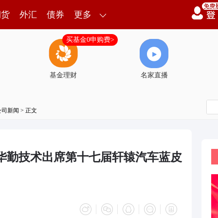
期货
外汇
债券
更多
买基金0申购费>
基金理财
名家直播
公司新闻
> 正文
｜华勤技术出席第十七届轩辕汽车蓝皮