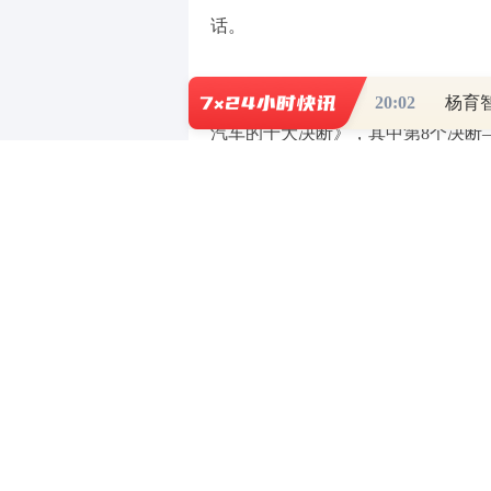
话。
从全球地缘政治经济格局大势和汽
20:02
汽车的十大决断》，其中第8个决断
计，纵观世界上优秀的企业，无一不
定选择全球本土化道路。它不是简单
本地化、供应链本地化、销售与服务
有这样，才能抵抗汽车行业不确定性
技术副总裁、汽车电子事业部总经理
观点。
优化全球制造布局 赋能汽车电