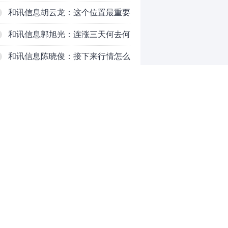
反弹结束了吗？
和讯信息胡云龙：这个位置最重要
的是什么？
和讯信息郭旭光：连涨三天何去何
从？主力思维轻松应对
和讯信息陈晓俊：接下来行情怎么
走？
69岁京东方之父再闯IPO，三年亏
掉49亿
铜价迫近历史高位：美国加税“抢
铜”、中国立法保护
和讯信息李永熙：周五很关键，重
点看科技
和讯信息齐俊强：看好红八月！
0