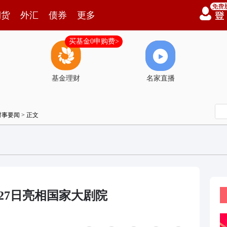
期货
外汇
债券
更多
买基金0申购费>
基金理财
名家直播
时事要闻
> 正文
27日亮相国家大剧院