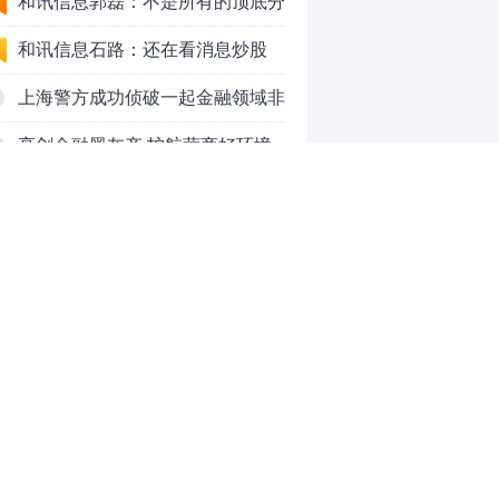
50VS银行，底部区间与顶部区间
和讯信息郭磊：不是所有的顶底分
型都是顶底！
和讯信息石路：还在看消息炒股
吗？
上海警方成功侦破一起金融领域非
法代理维权敲诈勒索案件
亮剑金融黑灰产 护航营商好环境
——上海普陀严打“代理维权”敲诈
【投资者教育】证券投顾行业首例
犯罪、筑牢金融法治屏障
以敲诈勒索罪定罪的非法代理维权
和讯信息李梦琪：炒股后才明白的
案二审宣判，主犯获刑五年
九个人生道理
和讯信息陈乔文：下半年的行情启
动了
和讯信息张平：A股4连阳后，踏
空怎么办？结构性回补！
和讯信息高璐明：深夜利好！不加
0
息了？周一还能涨吗？