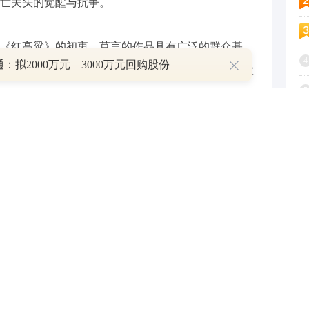
亡关头的觉醒与抗争。
《红高粱》的初衷。莫言的作品具有广泛的群众基
4
：拟2000万元—3000万元回购股份
国人民抗日战争暨世界反法西斯战争胜利80周年，歌
5
存亡关头展现出的敢于牺牲和担当的精神，也与当今
表演者需要用歌剧这门艺术来讲好中国故事，推动中
6
故事、感受审美。
7
8
编剧的心得体会。他认为，歌剧是《红高粱》这个故
在创作前期，他通过研究大量优秀歌剧作品，逐步理
9
意抒情，而非单纯叙事。他受家乡油画《雪中的红高
1
穿全剧，象征生命、抗争与民族精神。莫言强调，歌
身已具备独立叙事力量，希望观众能够通过歌剧感受