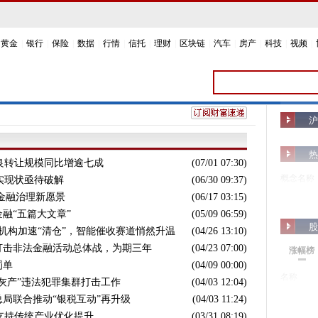
黄金
|
银行
|
保险
|
数据
|
行情
|
信托
|
理财
|
区块链
|
汽车
|
房产
|
科技
|
视频
|
沪
热
不良转让规模同比增逾七成
(07/01 07:30)
概念名称
实现状亟待破解
(06/30 09:37)
球金融治理新愿景
(06/17 03:15)
融“五篇大文章”
(05/09 06:59)
股
家机构加速“清仓”，智能催收赛道悄然升温
(04/26 13:10)
打击非法金融活动总体战，为期三年
(04/23 07:00)
涨幅榜
罚单
(04/09 00:00)
名称
灰产”违法犯罪集群打击工作
(04/03 12:04)
局联合推动“银税互动”再升级
(04/03 11:24)
 支持传统产业优化提升
(03/31 08:19)