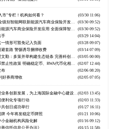
入市”专栏！机构如何看？
(03/30 11:06)
北京金融监管局：全力推动L2至L4全级别智能网联新能源汽车商业保险开发应用 逐步推广扩面
(03/30 09:52)
北京金融监管局率先启动智能网联新能源汽车商业保险开发应用 全面保障智能驾驶安全
(03/30 09:52)
出手
(03/29 14:04)
这一情形可豁免记入负面
(03/28 09:07)
避套路 警惕诱导捆绑收费
(03/14 07:09)
全国人大代表、北京证监局原局长贾文勤：多策并举构建生态链条 完善科创金融双向循环
(03/05 00:00)
八部门联合发文重申境内对虚拟货币禁止性政策 明确稳定币、RWA代币化相关业务监管要求
(02/07 12:44)
发布
(02/06 08:20)
利好券商增收
(02/05 07:05)
上海市政协委员陈贵：加快离岸信贷业务创新发展，为上海国际金融中心建设注入新动能
(02/03 13:45)
易便利化专项行动
(02/03 11:33)
学共创日成功举行
(01/27 16:11)
易牌 今年将发稳定币牌照
(01/21 10:06)
中小金融机构风险化解
(01/16 09:12)
慈善信托信息公开办法》
(01/15 11:58)