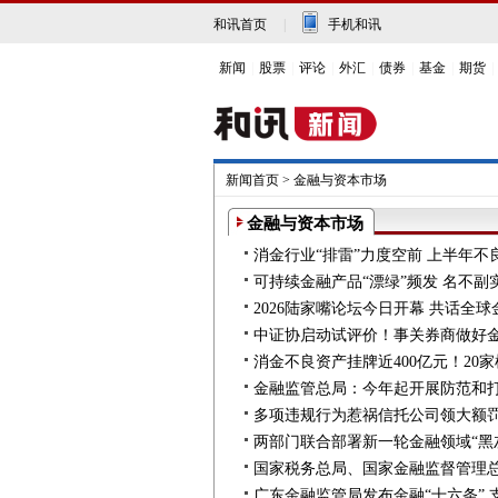
和讯首页
|
手机和讯
新闻
|
股票
|
评论
|
外汇
|
债券
|
基金
|
期货
|
新闻首页
>
金融与资本市场
金融与资本市场
消金行业“排雷”力度空前 上半年
可持续金融产品“漂绿”频发 名不副
2026陆家嘴论坛今日开幕 共话全
中证协启动试评价！事关券商做好金
消金不良资产挂牌近400亿元！20
金融监管总局：今年起开展防范和
多项违规行为惹祸信托公司领大额
两部门联合部署新一轮金融领域“黑
国家税务总局、国家金融监督管理总
广东金融监管局发布金融“十六条”