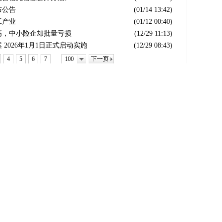
布公告
(01/14 13:42)
工产业
(01/12 00:40)
新高，中小险企却批量亏损
(12/29 11:13)
2026年1月1日正式启动实施
(12/29 08:43)
下一页
4
5
6
7
100
…
举报/投诉/意见反馈
-
联系我们
-
关于我们
-
广告服务
话：010-65880240 客服电话：010-85650688 传真：010-85650844 邮箱：yhts#