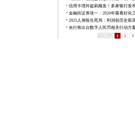
信用卡境外盗刷频发！多家银行发
金融街证券张一：2026年最看好化
2025人身险生死局：利润创历史
央行将出台数字人民币相关行动方案 
上一页
1
2
3
新闻
股票
基金
黄金
频
交
道
易
外汇
期货
保险
银行
理财
债券
互金
评论
和讯网违法和不良信息/涉未成年人有害信息举报电