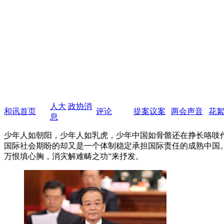
人大
政协消
和讯首页
评论
提案议案
两会声音
花
息
少年人如朝阳，少年人如乳虎，少年中国如骨骼还在挣长咯吱作
国际社会期盼的却又是一个体制稳定承担国际责任的成熟中国
万恨填心胸，消灾解难畴之功”来抒发。