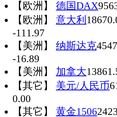
【欧洲】
德国DAX
956
【欧洲】
意大利
18670.
-111.97
【美洲】
纳斯达克
4547
-16.89
【美洲】
加拿大
13861.
【其它】
美元/人民币
6
0.00
【其它】
黄金1506
242