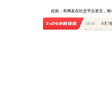
此前，有网友在社交平台发文，称在江南布
hell”(欢迎来到地狱)、“Let me to
23:14
的图案。从图片来看，这件衣服品牌正是江南