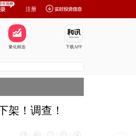
注册
量化精选
下载APP
！下架！调查！