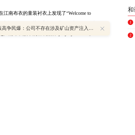
和
衣的童装衬衣上发现了“Welcome to
1
uch you”(让我摸摸你)等英文字样，以及一些令人不适
8天7板高争民爆：公司不存在涉及矿山资产注入和重大资产重组的具体计划
布衣旗下的童装品牌“jnby by JNBY”。
2
3
4
5
6
7
8
9