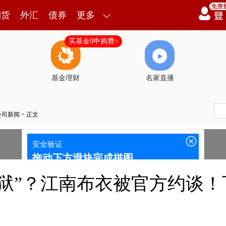
期货
外汇
债券
更多
买基金0申购费>
基金理财
名家直播
公司新闻
> 正文
地狱”？江南布衣被官方约谈