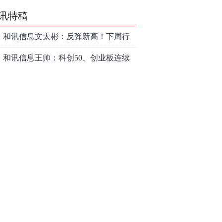
讯特稿
和讯信息文太彬：反弹新高！下周行
情怎么走？
和讯信息王帅：科创50、创业板连续
反弹之后，重要防守线已出现
和讯信息贾善峰：3900点警钟敲响，
主力正在暗中布局！
和讯信息李国培：大盘和大科技是反
转？还是反弹？
和讯信息余兴栋：重回3900，下周稳
了吗？
和讯信息齐俊强：缩量涨还会涨！
和讯信息王钊：下周关注这个补涨机
会
和讯信息胡云龙：调整，什么时候来
中际旭创大跳水！光模块信仰崩塌