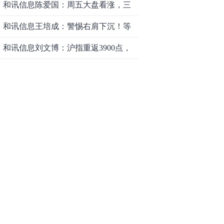
和讯信息陈爱国：周五大盘看涨，三
个理由支撑！
和讯信息王培成：警惕右肩下沉！等
风来！
和讯信息刘文博：沪指重返3900点，
行情或仍有期待
和讯信息何兵：大科技赛道的回调依
旧是布局机会
和讯信息魏玉根：科技见好收了
和讯信息李景峰：大盘走的不错，注
意这个结构！
和讯信息刘文博：指数冲高回落，注
意三个现象
和讯信息李永熙：多观察盘面变化，
耐心等待成交量放大
和讯信息李景峰：今天要回调？注意
这个信号！
和讯信息李聪：市场反弹周期将得以
延长