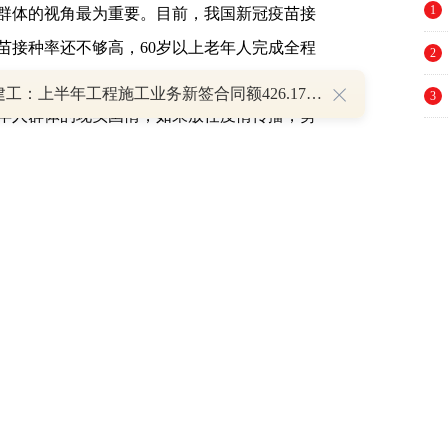
1
群体的视角最为重要。目前，我国新冠疫苗接
苗接种率还不够高，60岁以上老年人完成全程
2
疫苗接种率尚未形成足以抵抗重症和死亡的屏障。
安徽建工：上半年工程施工业务新签合同额426.17亿元
3
老年人群体的现实国情，如果放任疫情传播，势
4
全国的医疗资源，最终将造成人民生命、财产
幅提升病毒变异风险，而新的变异毒株出现后
5
6
7
防控，是由于找不到控制疫情的理想策略，加
8
，“躺平”实际上是无奈的选择。然而，随即带
企。有的国家宣布“与新冠病毒共存”计划，在
9
持续恶化，感染水平升至历史最高，给医疗卫
10
仍处于艰难运转的状态。有的国家由于放任病