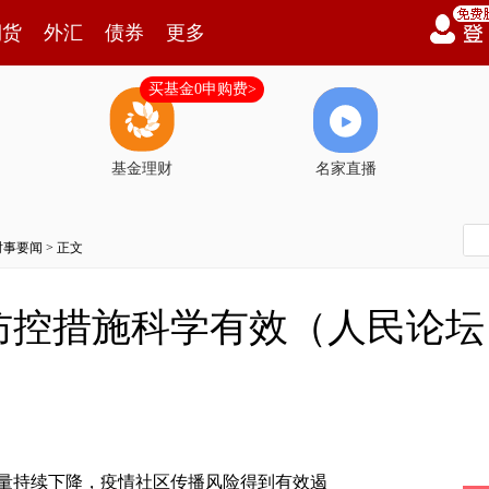
期货
外汇
债券
更多
买基金0申购费>
基金理财
名家直播
时事要闻
> 正文
防控措施科学有效（人民论坛
量持续下降，疫情社区传播风险得到有效遏