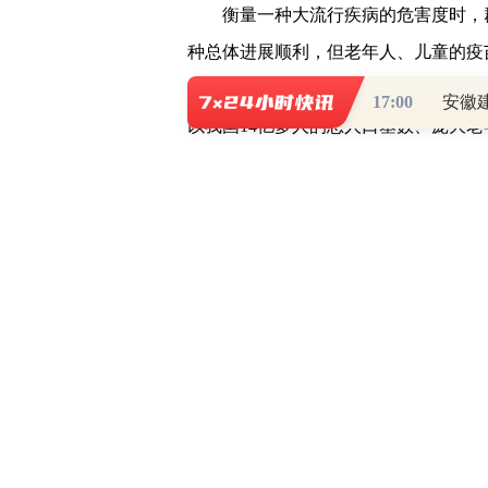
衡量一种大流行疾病的危害度时，
种总体进展顺利，但老年人、儿童的疫
接种人数仅占老年人口的81.67%，
17:00
以我国14亿多人的总人口基数、庞大
必出现大量重症和死亡病例，进而挤兑
不可承受的损失。同时，放松防控将大
又可能带来新的威胁。
事实上，一些国家之所以选择放开
上经济下行、抗疫疲劳心态等复杂因素
来的后果是病例数激增、死亡病例数高
法律意义上解除所有限制措施后，疫情
生系统带来沉重压力，目前其医疗体系