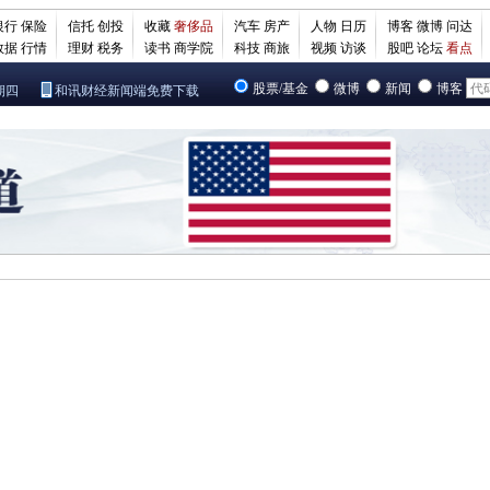
银行
保险
信托
创投
收藏
奢侈品
汽车
房产
人物
日历
博客
微博
问达
数据
行情
理财
税务
读书
商学院
科技
商旅
视频
访谈
股吧
论坛
看点
股票/基金
微博
新闻
博客
期四
和讯财经新闻端免费下载