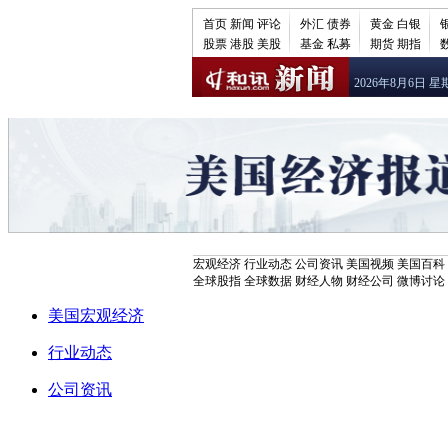
首页
新闻
评论
外汇
债券
黄金
白银
股票
港股
美股
基金
私募
期货
期指
2026年8月6日 星
宏观经济
行业动态
公司资讯
美国视频
美国百科
全球股指
全球数据
财经人物
财经公司
微博讨论
美国宏观经济
行业动态
公司资讯