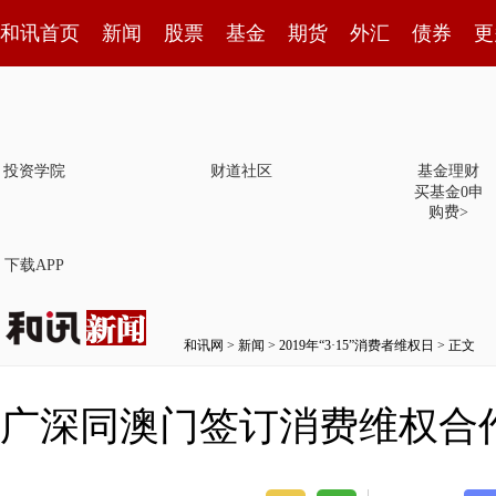
和讯首页
新闻
股票
基金
期货
外汇
债券
更
投资学院
财道社区
基金理财
买基金0申
购费>
下载APP
和讯网
>
新闻
>
2019年“3·15”消费者维权日
> 正文
广深同澳门签订消费维权合