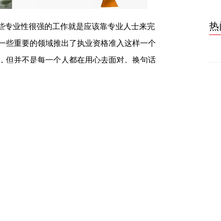
热
些专业性很强的工作就是应该靠专业人士来完
一些重要的领域推出了执业资格准入这样一个
，但并不是每一个人都在用心去面对。换句话
比如说卫生、医疗，比如说建筑、财税等等，
作，你首先应该要参加全国的统一考试，成绩
上岗。但我们的记者在调查当中发现，在有些
，而且如今它已经不再是个人和个人之间的交
交易市场。那么这些人的生意经到底是怎么念