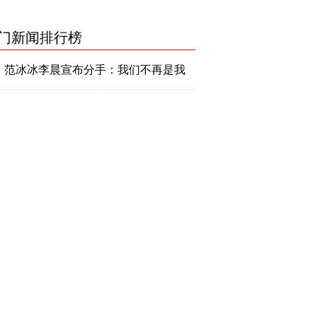
门新闻排行榜
范冰冰李晨宣布分手：我们不再是我
们
韩媒曝宋仲基宋慧乔离婚正在进行离
婚调解
奇点金服联手晨晖创投，为企业理财
带来更高收益
去年中国大陆“亿元家庭”11万户集中在这四
地“拉仇恨”
出轨闺蜜，宋仲基与宋慧乔离婚！再美好的
爱情都没有保单可靠！
宋仲基律师方透露，离婚原因在宋慧乔
李晨、范冰冰发微博宣布分手