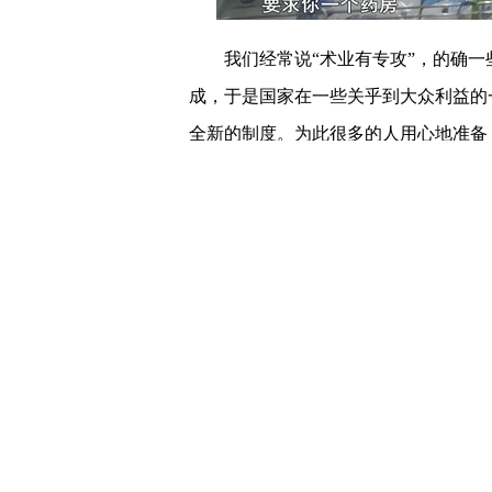
我们经常说“术业有专攻”，的确一
成，于是国家在一些关乎到大众利益的
全新的制度。为此很多的人用心地准备
说如果你希望在一些非常重要的领域，
去谋一份执业、做一份专业性很强的工
达标，拿到了执业资格证书之后才可以
地方租借执业资格证书却成了一门生意
易，它变成了有着中介专业色彩的一个
的呢？我们一起来看一看。