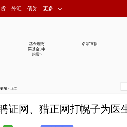
期货
外汇
债券
更多
基金理财
名家直播
买基金0申
购费>
要闻
> 正文
：聘证网、猎正网打幌子为医生